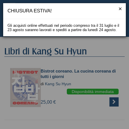
CHIUSURA ESTIVA!
Gli acquisti online effettuati nel periodo compreso tra il 31 luglio e il
23 agosto saranno lavorati e spediti a partire da lunedì 24 agosto.
EN
Libri di Kang Su Hyun
Bistrot coreano. La cucina coreana di
tutti i giorni
di
Kang Su Hyun
Disponibilità immediata
25,00 €