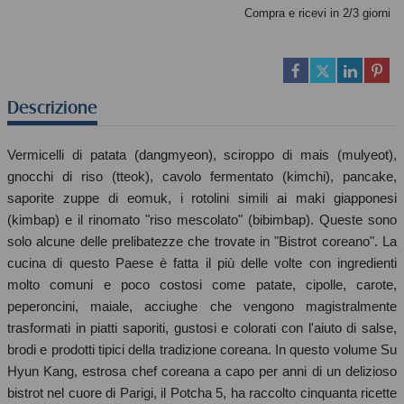
Compra e ricevi in 2/3 giorni
Descrizione
Vermicelli di patata (dangmyeon), sciroppo di mais (mulyeot),
gnocchi di riso (tteok), cavolo fermentato (kimchi), pancake,
saporite zuppe di eomuk, i rotolini simili ai maki giapponesi
(kimbap) e il rinomato "riso mescolato" (bibimbap). Queste sono
solo alcune delle prelibatezze che trovate in "Bistrot coreano". La
cucina di questo Paese è fatta il più delle volte con ingredienti
molto comuni e poco costosi come patate, cipolle, carote,
peperoncini, maiale, acciughe che vengono magistralmente
trasformati in piatti saporiti, gustosi e colorati con l'aiuto di salse,
brodi e prodotti tipici della tradizione coreana. In questo volume Su
Hyun Kang, estrosa chef coreana a capo per anni di un delizioso
bistrot nel cuore di Parigi, il Potcha 5, ha raccolto cinquanta ricette