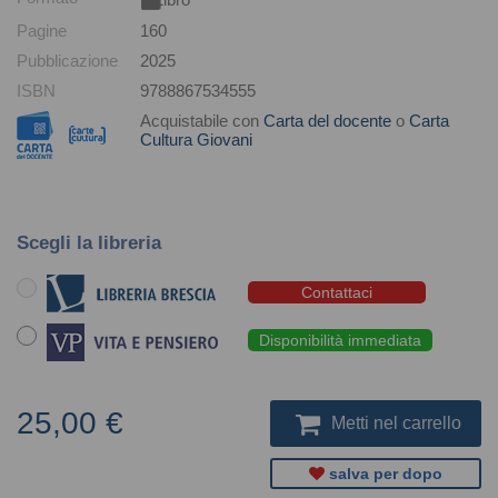
Pagine
160
Pubblicazione
2025
ISBN
9788867534555
Acquistabile con
Carta del docente
o
Carta
Cultura Giovani
Scegli la libreria
Contattaci
Disponibilità immediata
25,00 €
Metti nel carrello
salva per dopo