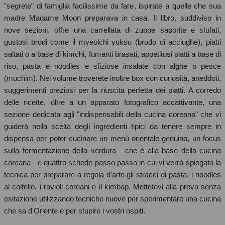
"segrete" di famiglia facilissime da fare, ispirate a quelle che sua
madre Madame Moon preparava in casa. Il libro, suddiviso in
nove sezioni, offre una carrellata di zuppe saporite e stufati,
gustosi brodi come il myeolchi yuksu (brodo di acciughe), piatti
saltati o a base di kimchi, fumanti brasati, appetitosi piatti a base di
riso, pasta e noodles e sfiziose insalate con alghe o pesce
(muchim). Nel volume troverete inoltre box con curiosità, aneddoti,
suggerimenti preziosi per la riuscita perfetta dei piatti. A corredo
delle ricette, oltre a un apparato fotografico accattivante, una
sezione dedicata agli "indispensabili della cucina coreana" che vi
guiderà nella scelta degli ingredienti tipici da tenere sempre in
dispensa per poter cucinare un menù orientale genuino, un focus
sulla fermentazione della verdura - che è alla base della cucina
coreana - e quattro schede passo passo in cui vi verrà spiegata la
tecnica per preparare a regola d'arte gli stracci di pasta, i noodles
al coltello, i ravioli coreani e il kimbap. Mettetevi alla prova senza
esitazione utilizzando tecniche nuove per sperimentare una cucina
che sa d'Oriente e per stupire i vostri ospiti.