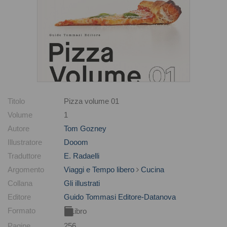
Titolo
Pizza volume 01
Volume
1
Autore
Tom Gozney
Illustratore
Dooom
Traduttore
E. Radaelli
Argomento
Viaggi e Tempo libero
Cucina
Collana
Gli illustrati
Editore
Guido Tommasi Editore-Datanova
Formato
Libro
Pagine
256