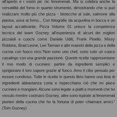
all'aperto e i vostri pic nic fenomenali. Ma si celebra anche la
versatilità del forno in quanto strumento, dimostrando che si può
realizzare molto più che pizza - bistecche al sale, salmone alla
piastra, uova al forno... Con fotografie da acquolina in bocca e un
layout accattivante, Pizza Volume 01 unisce la competenza
tecnica del team Gozney all'esperienza di alcuni dei migliori
pizzaioli e cuochi come Daniele Uditi, Frank Pinello, Missy
Robbins, Brad Leone, Lee Tiernan e altri maestri della pizza e della
cucina con fuoco vivo."Non sono uno chef, sono solo un cuoco
casalingo con una grande passione. Queste ricette rappresentano
il mio modo di cucinare: partire da ingredienti semplici e
sprigionare il loro sapore grazie al fuoco. Amo il cibo pensato per
essere condiviso. Tutte le ricette in questo libro hanno una lista di
ingredienti abbastanza corta e rispecchiano ciò che mi piace
cucinare e mangiare. Alcune sono legate a piatti e momenti che ho
vissuto mentre costruivo Gozney, altre sono ispirate ai fenomenali
pionieri della cucina che ho la fortuna di poter chiamare amici."
(Tom Gozney)