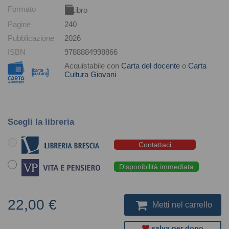
Formato
Libro
Pagine
240
Pubblicazione
2026
ISBN
9788884998866
Acquistabile con
Carta del docente
o
Carta
Cultura Giovani
Scegli la libreria
Contattaci
Disponibilità immediata
22,00 €
Metti nel carrello
salva per dopo