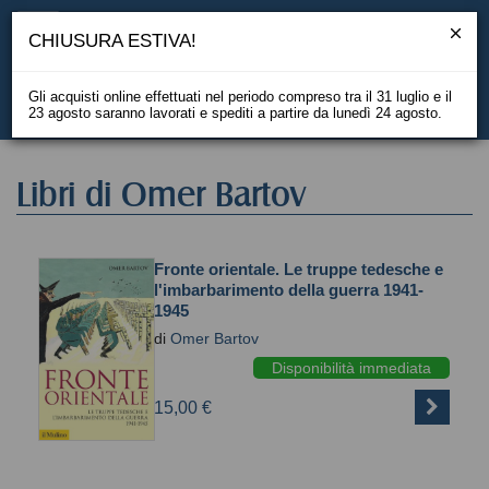
CHIUSURA ESTIVA!
Gli acquisti online effettuati nel periodo compreso tra il 31 luglio e il
23 agosto saranno lavorati e spediti a partire da lunedì 24 agosto.
EN
Libri di Omer Bartov
Fronte orientale. Le truppe tedesche e
l'imbarbarimento della guerra 1941-
1945
di
Omer Bartov
Disponibilità immediata
15,00 €