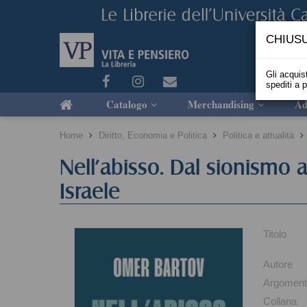
CHIUSU
Gli acquist
spediti a 
Catalogo
Merchandising
Ad
Home
Diritto, Economia e Politica
Politica e attualità
Nell'abisso. Dal sionismo a
Israele
Titolo
Autore
Argomen
Collana