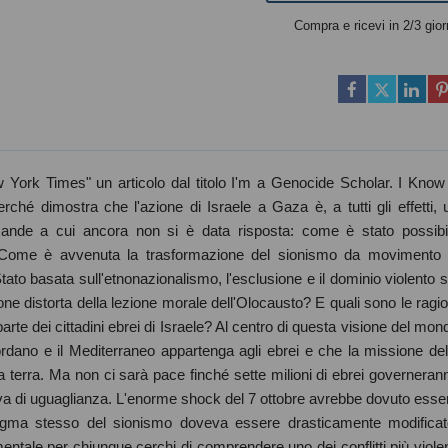
Compra e ricevi in 2/3 gior
 York Times" un articolo dal titolo I'm a Genocide Scholar. I Know 
hé dimostra che l'azione di Israele a Gaza è, a tutti gli effetti, 
mande a cui ancora non si è data risposta: come è stato possibi
? Come è avvenuta la trasformazione del sionismo da movimento 
ato basata sull'etnonazionalismo, l'esclusione e il dominio violento s
 distorta della lezione morale dell'Olocausto? E quali sono le ragio
rte dei cittadini ebrei di Israele? Al centro di questa visione del mon
Giordano e il Mediterraneo appartenga agli ebrei e che la missione del
esta terra. Ma non ci sarà pace finché sette milioni di ebrei governeran
tiva di uguaglianza. L'enorme shock del 7 ottobre avrebbe dovuto esse
digma stesso del sionismo doveva essere drasticamente modificat
mentale per chiunque cerchi di comprendere uno dei conflitti più violen