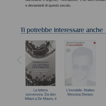
e devastanti di questo secolo.
Ti potrebbe interessare anche
La lettera
L'invisibile. Matteo
sovversiva. Da don
Messina Denaro
Milani a De Mauro, il
Giacomo Di Girolamo
potere delle parole
Vanessa Roghi