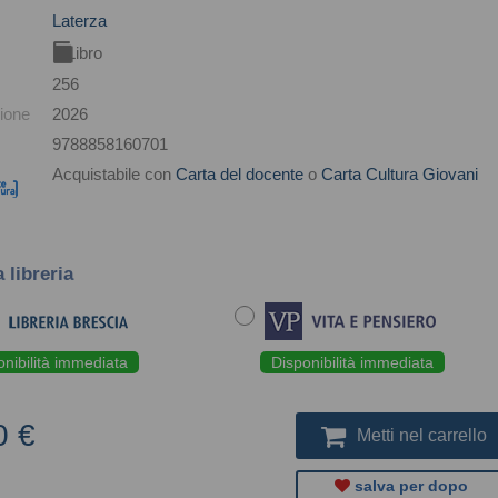
Laterza
Libro
256
ione
2026
9788858160701
Acquistabile con
Carta del docente
o
Carta Cultura Giovani
a libreria
onibilità immediata
Disponibilità immediata
0 €
Metti nel carrello
salva per dopo