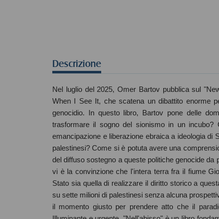
Descrizione
Nel luglio del 2025, Omer Bartov pubblica sul "New
When I See It, che scatena un dibattito enorme perc
genocidio. In questo libro, Bartov pone delle do
trasformare il sogno del sionismo in un incubo
emancipazione e liberazione ebraica a ideologia di St
palestinesi? Come si è potuta avere una comprensione
del diffuso sostegno a queste politiche genocide da pa
vi è la convinzione che l'intera terra fra il fiume 
Stato sia quella di realizzare il diritto storico a qu
su sette milioni di palestinesi senza alcuna prospet
il momento giusto per prendere atto che il para
Illuminante e urgente, "Nell'abisso" è un libro fonda