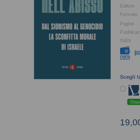
Editore
Formato
Pagine
Pubblicaz
ISBN
Scegli l
Disp
19,0