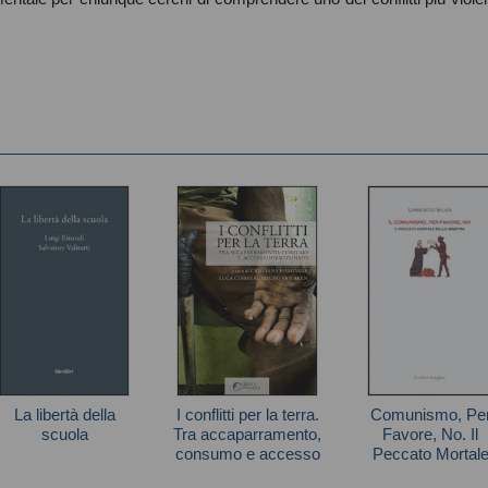
La libertà della
I conflitti per la terra.
Comunismo, Pe
scuola
Tra accaparramento,
Favore, No. Il
consumo e accesso
Peccato Mortal
Autori vari
indisciplinato
Della Sinistra (il)
Autori vari
Silva Umberto