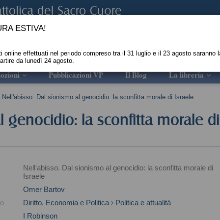
RA ESTIVA!
i online effettuati nel periodo compreso tra il 31 luglio e il 23 agosto saranno l
partire da lunedì 24 agosto.
ozioni
Pubblicazioni VP
Il Blog
La libreria
Nell'abisso. Dal sionismo al genocidio: la sconfitta morale di Israele
l genocidio: la sconfitta morale di
Nell'abisso. Dal sionismo al genocidio: la sconfitta morale di
Israele
Omer Bartov
to
Diritto, Economia e Politica
Politica e attualità
I Robinson