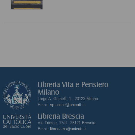
Libreria Vita e Pensiero
Milano
Largo A. Gemelli, 1 - 20123 Milano
Email:
vp.online@unicatt.it
Libreria Brescia
Via Trieste, 17/d - 25121 Brescia
Email:
libreria-bs@unicatt.it