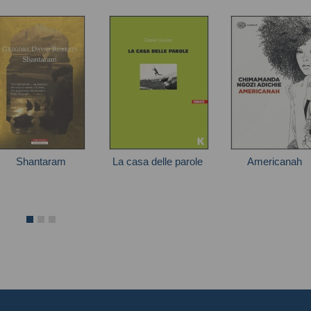
Shantaram
La casa delle parole
Americanah
regory David Roberts
Cécile Coulon
Chimamanda Ngoz
Adichie