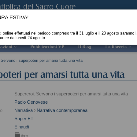
RA ESTIVA!
i online effettuati nel periodo compreso tra il 31 luglio e il 23 agosto saranno l
partire da lunedì 24 agosto.
ozioni
Pubblicazioni VP
Il Blog
La libreria
 Servono i superpoteri per amarsi tutta una vita
oteri per amarsi tutta una vita
Supereroi. Servono i superpoteri per amarsi tutta una vita
Paolo Genovese
to
Narrativa
Narrativa contemporanea
Super ET
Einaudi
Libro