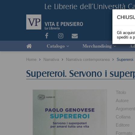
CHIUSU
Gli acquist
spediti a 
Catalogo
Merchandising
Ad
Home
Narrativa
Narrativa contemporanea
Supereroi.
Supereroi. Servono i superp
Titolo
Autore
Argomen
Collana
Editore
Formato