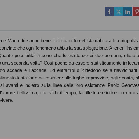
a e Marco lo sanno bene. Lei è una fumettista dal carattere impulsiv
a convinto che ogni fenomeno abbia la sua spiegazione. A tenerli insie
ante possibilità ci sono che le esistenze di due persone, sfiorate
o una seconda volta? Così poche da essere statisticamente irrilevant
o accade e riaccade. Ed entrambi si chiedono se a riavvicinarli 
imento tanto forte da resistere alle fughe improvvise, agli scontri, al
si avanti e indietro sulla linea delle loro esistenze, Paolo Genove
 d'amore bellissima, che sfida il tempo, fa riflettere e infine commuov
vivere.