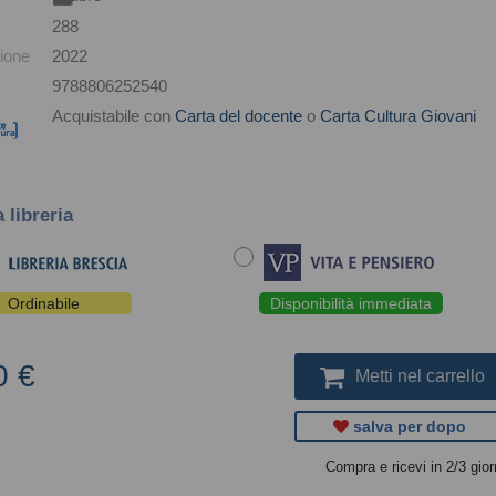
288
ione
2022
9788806252540
Acquistabile con
Carta del docente
o
Carta Cultura Giovani
a libreria
Ordinabile
Disponibilità immediata
0 €
Metti nel carrello
salva per dopo
Compra e ricevi in 2/3 gior