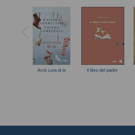
Avrò cura di te
Il libro del padre
Autori vari
Widmer Urs
G