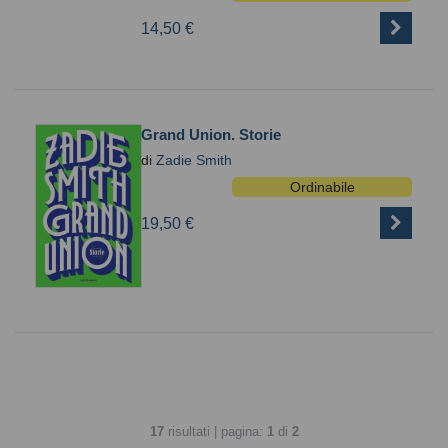
14,50 €
Grand Union. Storie
di
Zadie Smith
Ordinabile
19,50 €
17
risultati | pagina:
1
di
2