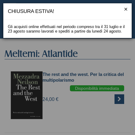
CHIUSURA ESTIVA!
Gli acquisti online effettuati nel periodo compreso tra il 31 luglio e il
23 agosto saranno lavorati e spediti a partire da lunedì 24 agosto.
EN
Meltemi: Atlantide
The rest and the west. Per la critica del
multipolarismo
Disponibilità immediata
24,00 €