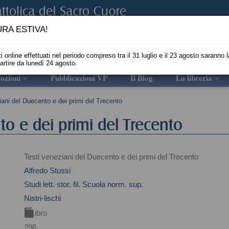
RA ESTIVA!
i online effettuati nel periodo compreso tra il 31 luglio e il 23 agosto saranno l
partire da lunedì 24 agosto.
ozioni
Pubblicazioni VP
Il Blog
La libreria
iani del Duecento e dei primi del Trecento
to e dei primi del Trecento
Testi veneziani del Duecento e dei primi del Trecento
Alfredo Stussi
Studi lett. stor. fil. Scuola norm. sup.
Nistri-lischi
Libro
296