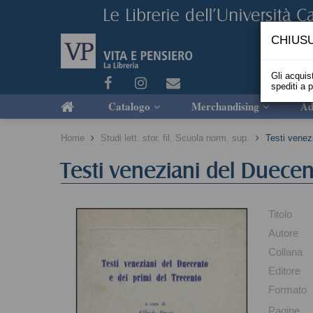
CHIUSU
Gli acquist
spediti a 
Catalogo
Merchandising
Ad
Home
Studi lett. stor. fil. Scuola norm. sup.
Testi venez
Testi veneziani del Duecen
Titolo
Autore
Collana
Editore
Formato
Pagine