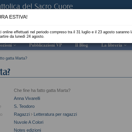
RA ESTIVA!
i online effettuati nel periodo compreso tra il 31 luglio e il 23 agosto saranno l
partire da lunedì 24 agosto.
ozioni
Pubblicazioni VP
Il Blog
La libreria
tto gatta Marta?
ta?
Che fine ha fatto gatta Marta?
Anna Vivarelli
e
S. Teodoro
to
Ragazzi
Letteratura per ragazzi
Nuvole A Colori
Notes edizioni