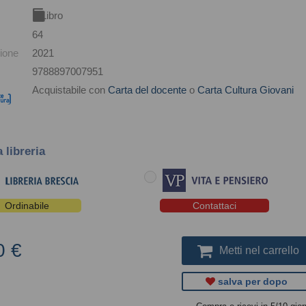
Libro
64
ione
2021
9788897007951
Acquistabile con
Carta del docente
o
Carta Cultura Giovani
a libreria
Ordinabile
Contattaci
0 €
Metti nel carrello
salva per dopo