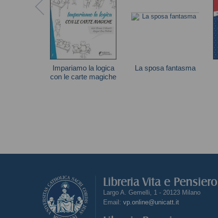
Impariamo la logica
La sposa fantasma
con le carte magiche
Scooby-Doo
Bruno Codenotti
Libreria Vita e Pensier
Largo A. Gemelli, 1 - 20123 Milano
Email:
vp.online@unicatt.it