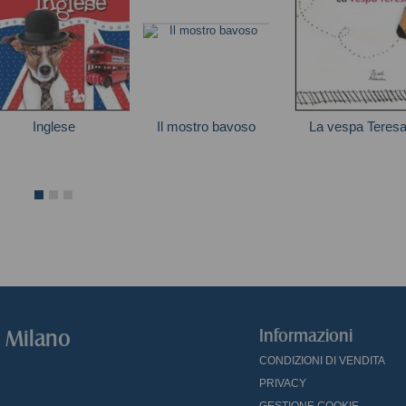
Inglese
Il mostro bavoso
La vespa Teres
Scooby-Doo
Autori vari
o Milano
Informazioni
CONDIZIONI DI VENDITA
PRIVACY