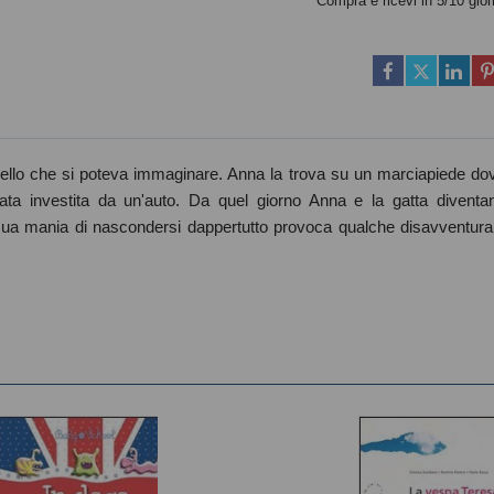
Compra e ricevi in 5/10 gior
quello che si poteva immaginare. Anna la trova su un marciapiede do
tata investita da un'auto. Da quel giorno Anna e la gatta diventa
sua mania di nascondersi dappertutto provoca qualche disavventura.