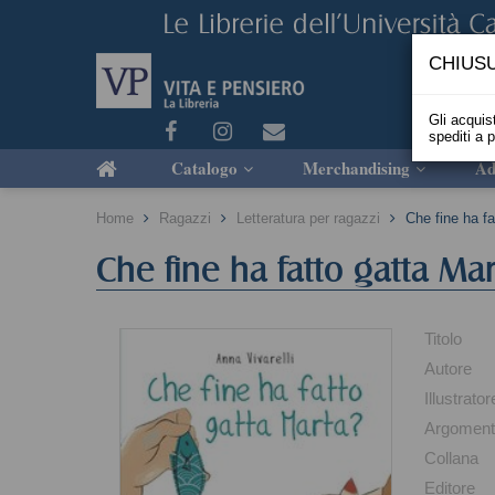
CHIUSU
Gli acquist
spediti a 
Catalogo
Merchandising
Ad
Home
Ragazzi
Letteratura per ragazzi
Che fine ha fa
Che fine ha fatto gatta Mar
Titolo
Autore
Illustrator
Argomen
Collana
Editore