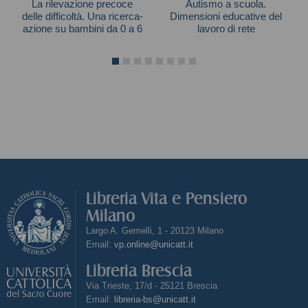
La rilevazione precoce
Autismo a scuola.
delle difficoltà. Una ricerca-
Dimensioni educative del
azione su bambini da 0 a 6
lavoro di rete
anni
Paola Molteni
Libreria Vita e Pensiero
Milano
Largo A. Gemelli, 1 - 20123 Milano
Email:
vp.online@unicatt.it
Libreria Brescia
Via Trieste, 17/d - 25121 Brescia
Email:
libreria-bs@unicatt.it