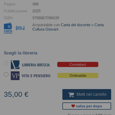
Pagine
488
Pubblicazione
2025
ISBN
9788867098439
Acquistabile con
Carta del docente
o
Carta
Cultura Giovani
Scegli la libreria
Contattaci
Ordinabile
35,00 €
Metti nel carrello
salva per dopo