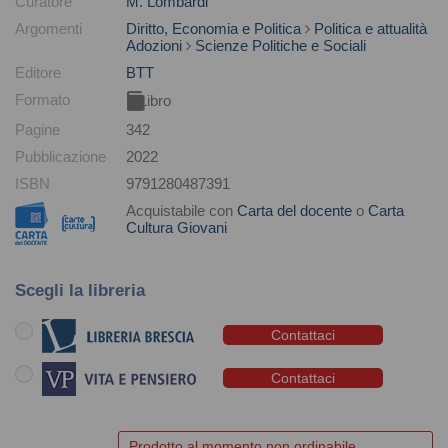
Curatore
M. Lombardi
Argomenti
Diritto, Economia e Politica
Politica e attualità
Adozioni
Scienze Politiche e Sociali
Editore
BTT
Formato
Libro
Pagine
342
Pubblicazione
2022
ISBN
9791280487391
Acquistabile con
Carta del docente
o
Carta
Cultura Giovani
Scegli la libreria
Contattaci
Contattaci
Prodotto al momento non ordinabile.