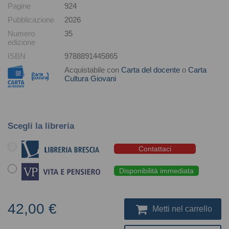
Pagine
924
Pubblicazione
2026
Numero
35
edizione
ISBN
9788891445865
Acquistabile con
Carta del docente
o
Carta
Cultura Giovani
Scegli la libreria
Contattaci
Disponibilità immediata
42,00 €
Metti nel carrello