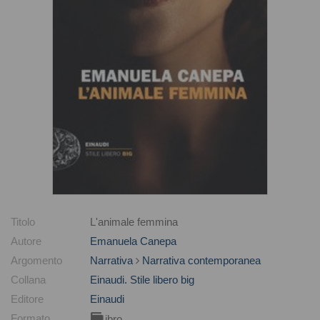
Titolo
L'animale femmina
Autore
Emanuela Canepa
Argomento
Narrativa
Narrativa contemporanea
Collana
Einaudi. Stile libero big
Editore
Einaudi
Formato
Libro