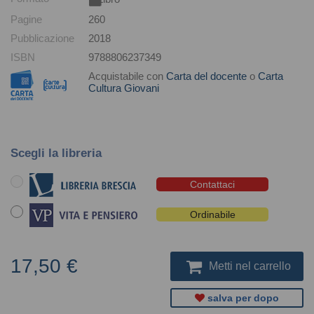
Pagine
260
Pubblicazione
2018
ISBN
9788806237349
Acquistabile con
Carta del docente
o
Carta
Cultura Giovani
Scegli la libreria
Contattaci
Ordinabile
17,50 €
Metti nel carrello
salva per dopo