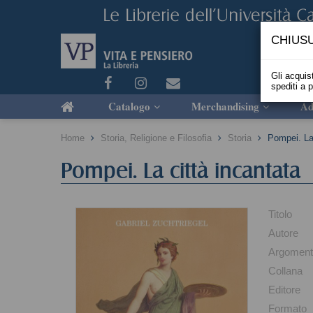
CHIUSU
Gli acquist
spediti a 
Catalogo
Merchandising
Ad
Home
Storia, Religione e Filosofia
Storia
Pompei. La 
Pompei. La città incantata
Titolo
Autore
Argomen
Collana
Editore
Formato