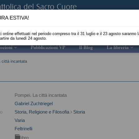
RA ESTIVA!
i online effettuati nel periodo compreso tra il 31 luglio e il 23 agosto saranno l
partire da lunedì 24 agosto.
ozioni
Pubblicazioni VP
Il Blog
La libreria
città incantata
Pompei. La città incantata
Gabriel Zuchtriegel
to
Storia, Religione e Filosofia
Storia
Varia
Feltrinelli
Libro