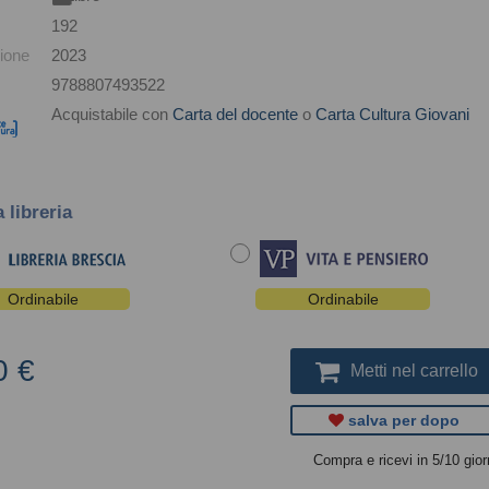
192
ione
2023
9788807493522
Acquistabile con
Carta del docente
o
Carta Cultura Giovani
a libreria
Ordinabile
Ordinabile
0 €
Metti nel carrello
salva per dopo
Compra e ricevi in 5/10 gior