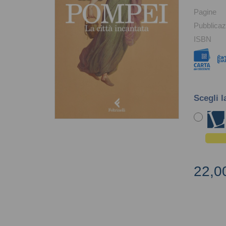
Pagine
Pubblicaz
ISBN
Scegli l
22,0