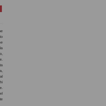
ue
to
me
la
o,
e.
ta
a,
al
hi
e.
el
te