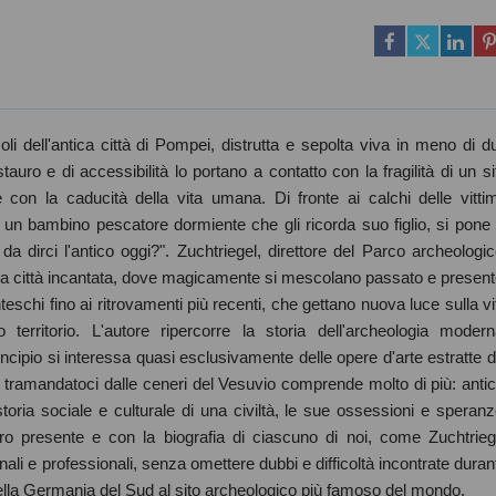
li dell'antica città di Pompei, distrutta e sepolta viva in meno di d
stauro e di accessibilità lo portano a contatto con la fragilità di un si
 con la caducità della vita umana. Di fronte ai calchi delle vitti
 un bambino pescatore dormiente che gli ricorda suo figlio, si pone 
irci l'antico oggi?". Zuchtriegel, direttore del Parco archeologic
n una città incantata, dove magicamente si mescolano passato e present
teschi fino ai ritrovamenti più recenti, che gettano nuova luce sulla vi
territorio. L'autore ripercorre la storia dell'archeologia modern
ncipio si interessa quasi esclusivamente delle opere d'arte estratte d
 tramandatoci dalle ceneri del Vesuvio comprende molto di più: antic
a storia sociale e culturale di una civiltà, le sue ossessioni e speranz
tro presente e con la biografia di ciascuno di noi, come Zuchtrieg
li e professionali, senza omettere dubbi e difficoltà incontrate duran
ella Germania del Sud al sito archeologico più famoso del mondo.