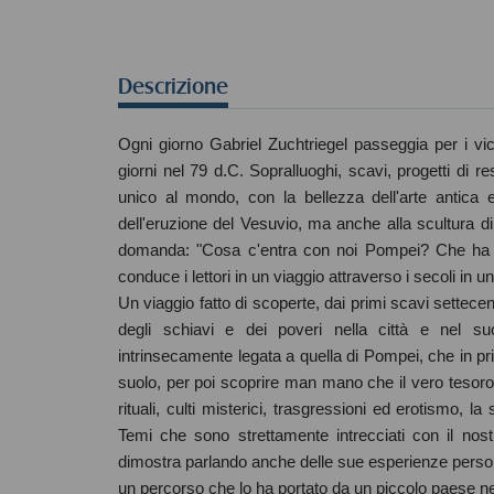
Descrizione
Ogni giorno Gabriel Zuchtriegel passeggia per i vico
giorni nel 79 d.C. Sopralluoghi, scavi, progetti di re
unico al mondo, con la bellezza dell'arte antica e
dell'eruzione del Vesuvio, ma anche alla scultura di
domanda: "Cosa c'entra con noi Pompei? Che ha da d
conduce i lettori in un viaggio attraverso i secoli i
Un viaggio fatto di scoperte, dai primi scavi settecen
degli schiavi e dei poveri nella città e nel suo 
intrinsecamente legata a quella di Pompei, che in pri
suolo, per poi scoprire man mano che il vero tesoro
rituali, culti misterici, trasgressioni ed erotismo, l
Temi che sono strettamente intrecciati con il nos
dimostra parlando anche delle sue esperienze persona
un percorso che lo ha portato da un piccolo paese n