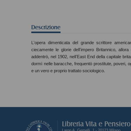
Descrizione
L'opera dimenticata del grande scrittore america
ciecamente le glorie dell'impero Britannico, allor
addentrò, nel 1902, nell'East End della capitale brita
dormì nelle baracche, frequentò prostitute, poveri, og
e un vero e proprio trattato sociologico.
Libreria Vita e Pensier
Largo A. Gemelli, 1 - 20123 Milano