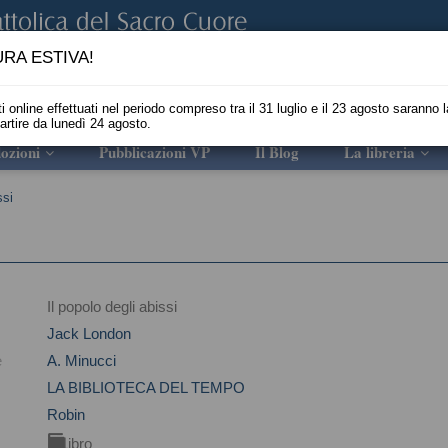
RA ESTIVA!
i online effettuati nel periodo compreso tra il 31 luglio e il 23 agosto saranno l
partire da lunedì 24 agosto.
ozioni
Pubblicazioni VP
Il Blog
La libreria
ssi
Il popolo degli abissi
Jack London
e
A. Minucci
LA BIBLIOTECA DEL TEMPO
Robin
Libro