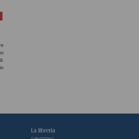
re
si
i:
io
La libreria