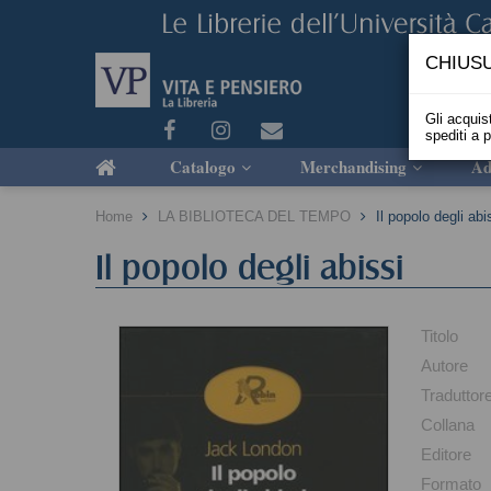
CHIUSU
Gli acquist
spediti a 
Catalogo
Merchandising
Ad
Home
LA BIBLIOTECA DEL TEMPO
Il popolo degli abi
Il popolo degli abissi
Titolo
Autore
Traduttor
Collana
Editore
Formato