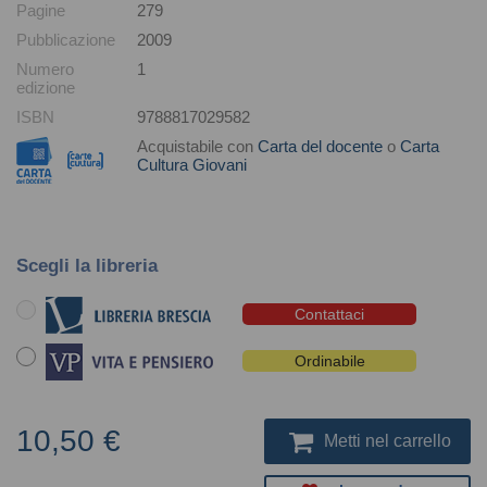
Pagine
279
Pubblicazione
2009
Numero
1
edizione
ISBN
9788817029582
Acquistabile con
Carta del docente
o
Carta
Cultura Giovani
Scegli la libreria
Contattaci
Ordinabile
10,50 €
Metti nel carrello