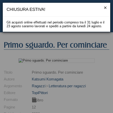
CHIUSURA ESTIVA!
Gli acquisti online effettuati nel periodo compreso tra il 31 luglio e il
23 agosto saranno lavorati e spediti a partire da lunedì 24 agosto.
EN
Primo sguardo. Per cominciare
Titolo
Primo sguardo. Per cominciare
Autore
Katsumi Komagata
Argomento
Ragazzi
Letteratura per ragazzi
Editore
TopiPittori
Formato
Libro
Pagine
12