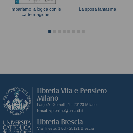
Impariamo la logica con le
La sposa fantasma
carte magiche
Scooby-Doo
Bruno Codenotti
Libreria Vita e Pensiero
Milano
Largo A. Gemelli, 1 - 20123 Milano
Email:
vp.online@unicatt.it
Libreria Brescia
Via Trieste, 17/d - 25121 Brescia