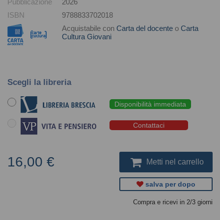
Pubblicazione
2026
ISBN
9788833702018
Acquistabile con
Carta del docente
o
Carta
Cultura Giovani
Scegli la libreria
Disponibilità immediata
Contattaci
16,00 €
Metti nel carrello
salva per dopo
Compra e ricevi in 2/3 giorni