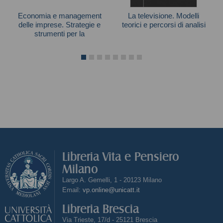
Economia e management
La televisione. Modelli
delle imprese. Strategie e
teorici e percorsi di analisi
strumenti per la
competitività e la gestione
Autori vari
aziendale
Libreria Vita e Pensiero
Milano
Largo A. Gemelli, 1 - 20123 Milano
Email:
vp.online@unicatt.it
Libreria Brescia
Via Trieste, 17/d - 25121 Brescia