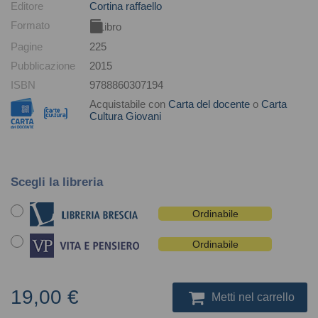
Editore
Cortina raffaello
Formato
Libro
Pagine
225
Pubblicazione
2015
ISBN
9788860307194
Acquistabile con
Carta del docente
o
Carta
Cultura Giovani
Scegli la libreria
Ordinabile
Ordinabile
19,00 €
Metti nel carrello