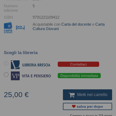
Numero
5
edizione
ISBN
9791221109412
Acquistabile con
Carta del docente
o
Carta
Cultura Giovani
Scegli la libreria
Contattaci
Disponibilità immediata
25,00 €
Metti nel carrello
salva per dopo
Compra e ricevi in 2/3 giorni