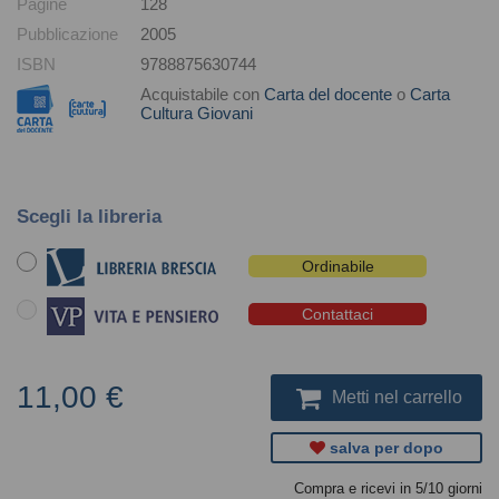
Pagine
128
Pubblicazione
2005
ISBN
9788875630744
Acquistabile con
Carta del docente
o
Carta
Cultura Giovani
Scegli la libreria
Ordinabile
Contattaci
11,00 €
Metti nel carrello
salva per dopo
Compra e ricevi in 5/10 giorni