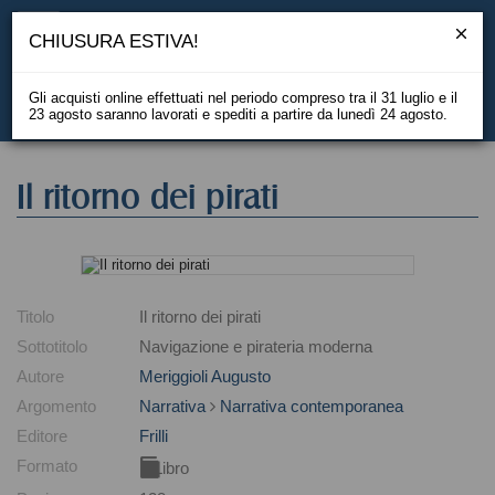
CHIUSURA ESTIVA!
Gli acquisti online effettuati nel periodo compreso tra il 31 luglio e il
23 agosto saranno lavorati e spediti a partire da lunedì 24 agosto.
EN
Il ritorno dei pirati
Titolo
Il ritorno dei pirati
Sottotitolo
Navigazione e pirateria moderna
Autore
Meriggioli Augusto
Argomento
Narrativa
Narrativa contemporanea
Editore
Frilli
Formato
Libro