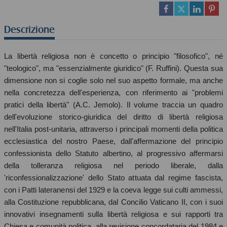
Descrizione
La libertà religiosa non è concetto o principio "filosofico", né
"teologico", ma "essenzialmente giuridico" (F. Ruffini). Questa sua
dimensione non si coglie solo nel suo aspetto formale, ma anche
nella concretezza dell'esperienza, con riferimento ai "problemi
pratici della libertà" (A.C. Jemolo). Il volume traccia un quadro
dell'evoluzione storico-giuridica del diritto di libertà religiosa
nell'Italia post-unitaria, attraverso i principali momenti della politica
ecclesiastica del nostro Paese, dall'affermazione del principio
confessionista dello Statuto albertino, al progressivo affermarsi
della tolleranza religiosa nel periodo liberale, dalla
'riconfessionalizzazione' dello Stato attuata dal regime fascista,
con i Patti lateranensi del 1929 e la coeva legge sui culti ammessi,
alla Costituzione repubblicana, dal Concilio Vaticano II, con i suoi
innovativi insegnamenti sulla libertà religiosa e sui rapporti tra
Chiesa e comunità politica, alla revisione concordataria del 1984 e