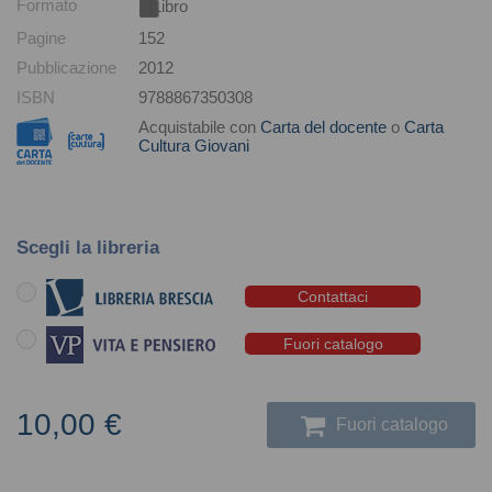
Formato
Libro
Pagine
152
Pubblicazione
2012
ISBN
9788867350308
Acquistabile con
Carta del docente
o
Carta
Cultura Giovani
Scegli la libreria
Contattaci
Fuori catalogo
10,00 €
Fuori catalogo