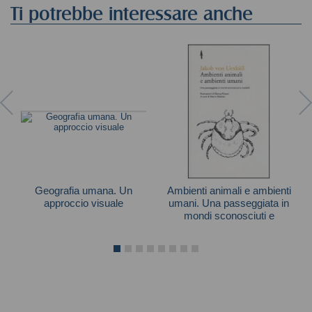
Ti potrebbe interessare anche
Geografia umana. Un
Ambienti animali e ambienti
approccio visuale
umani. Una passeggiata in
mondi sconosciuti e
Autori vari
invisibili
Jakob von Uexküll