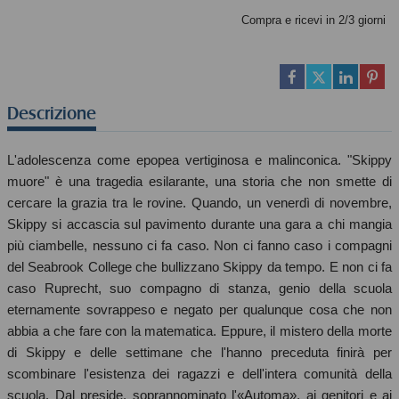
Compra e ricevi in 2/3 giorni
Descrizione
L'adolescenza come epopea vertiginosa e malinconica. "Skippy
muore" è una tragedia esilarante, una storia che non smette di
cercare la grazia tra le rovine. Quando, un venerdì di novembre,
Skippy si accascia sul pavimento durante una gara a chi mangia
più ciambelle, nessuno ci fa caso. Non ci fanno caso i compagni
del Seabrook College che bullizzano Skippy da tempo. E non ci fa
caso Ruprecht, suo compagno di stanza, genio della scuola
eternamente sovrappeso e negato per qualunque cosa che non
abbia a che fare con la matematica. Eppure, il mistero della morte
di Skippy e delle settimane che l'hanno preceduta finirà per
scombinare l'esistenza dei ragazzi e dell'intera comunità della
scuola. Dal preside, soprannominato l'«Automa», ai genitori e ai