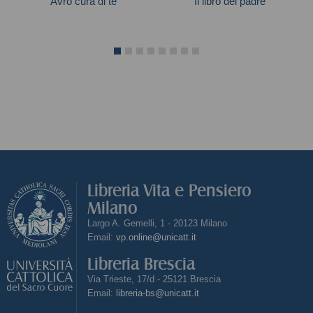
Avrò cura di te
Il libro del padre
Autori vari
Widmer Urs
Libreria Vita e Pensiero
Milano
Largo A. Gemelli, 1 - 20123 Milano
Email:
vp.online@unicatt.it
Libreria Brescia
Via Trieste, 17/d - 25121 Brescia
Email:
libreria-bs@unicatt.it