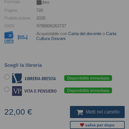
Formato
Libro
Pagine
720
Pubblicazione
2026
ISBN
9788806263737
Acquistabile con
Carta del docente
o
Carta
Cultura Giovani
Scegli la libreria
Disponibilità immediata
Disponibilità immediata
22,00 €
Metti nel carrello
salva per dopo