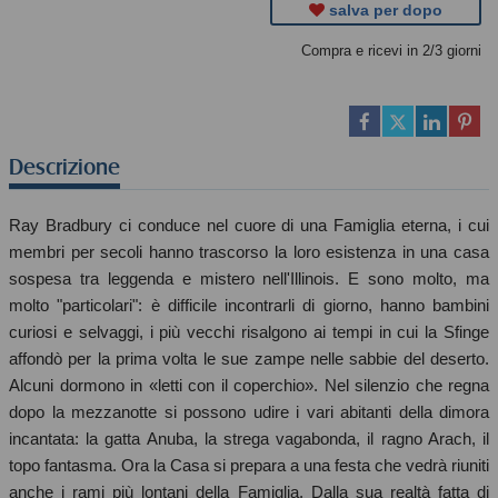
salva per dopo
Compra e ricevi in 2/3 giorni
Descrizione
Ray Bradbury ci conduce nel cuore di una Famiglia eterna, i cui
membri per secoli hanno trascorso la loro esistenza in una casa
sospesa tra leggenda e mistero nell'Illinois. E sono molto, ma
molto "particolari": è difficile incontrarli di giorno, hanno bambini
curiosi e selvaggi, i più vecchi risalgono ai tempi in cui la Sfinge
affondò per la prima volta le sue zampe nelle sabbie del deserto.
Alcuni dormono in «letti con il coperchio». Nel silenzio che regna
dopo la mezzanotte si possono udire i vari abitanti della dimora
incantata: la gatta Anuba, la strega vagabonda, il ragno Arach, il
topo fantasma. Ora la Casa si prepara a una festa che vedrà riuniti
anche i rami più lontani della Famiglia. Dalla sua realtà fatta di