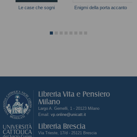
Le case che sogni
Enigmi della porta accanto
Clare Mackintosh
Magi Inoue
Libreria Vita e Pensiero
Milano
Largo A. Gemelli, 1 - 20123 Milano
Email:
vp.online@unicatt.it
Libreria Brescia
Via Trieste, 17/d - 25121 Brescia