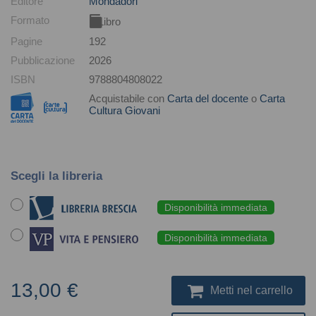
Editore
Mondadori
Formato
Libro
Pagine
192
Pubblicazione
2026
ISBN
9788804808022
Acquistabile con
Carta del docente
o
Carta
Cultura Giovani
Scegli la libreria
Disponibilità immediata
Disponibilità immediata
13,00 €
Metti nel carrello