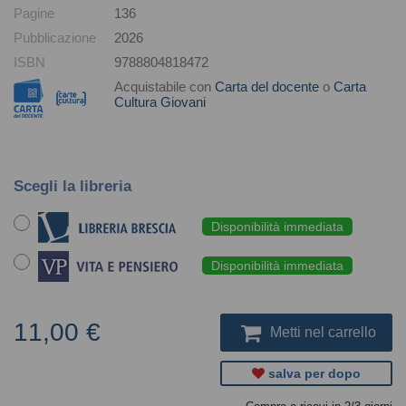
Pagine
136
Pubblicazione
2026
ISBN
9788804818472
Acquistabile con
Carta del docente
o
Carta
Cultura Giovani
Scegli la libreria
Disponibilità immediata
Disponibilità immediata
11,00 €
Metti nel carrello
salva per dopo