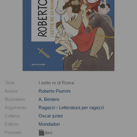
Titolo
I sette re di Roma
Autore
Roberto Piumini
Illustratore
A. Beniero
Argomento
Ragazzi
Letteratura per ragazzi
Collana
Oscar junior
Editore
Mondadori
Formato
Libro