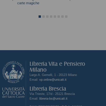
carte magiche
Scooby-Doo
Bruno Codenotti
Libreria Vita e Pensiero
Milano
Largo A. Gemelli, 1 - 20123 Milano
Email:
vp.online@unicatt.it
Libreria Brescia
Via Trieste, 17/d - 25121 Brescia
Email:
libreria-bs@unicatt.it