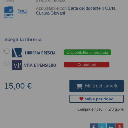
ISBN
9791281160323
Acquistabile con
Carta del docente
o
Carta
Cultura Giovani
Scegli la libreria
Disponibilità immediata
Contattaci
15,00 €
Metti nel carrello
salva per dopo
Compra e ricevi in 2/3 giorni