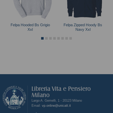
Felpa Hooded Bs Grigio
Felpa Zipped Hoody Bs
Xxl
Navy Xxl
Libreria Vita e Pensiero
Milano
Largo A. Gemelli, 1 - 20123 Milano
Email:
vp.online@unicatt.it