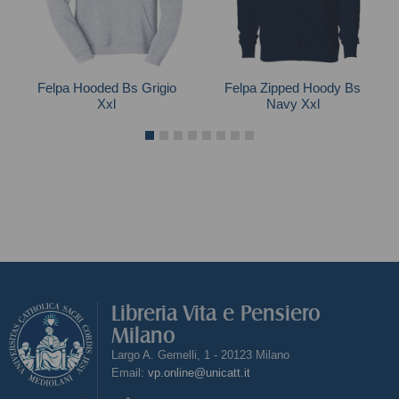
Felpa Hooded Bs Grigio
Felpa Zipped Hoody Bs
Xxl
Navy Xxl
Libreria Vita e Pensiero
Milano
Largo A. Gemelli, 1 - 20123 Milano
Email:
vp.online@unicatt.it