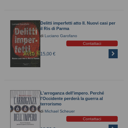
Delitti imperfetti atto II. Nuovi casi per
il Ris di Parma
di
Luciano Garofano
Contattaci
15,00 €
L'arroganza dell'impero. Perché
l'Occidente perderà la guerra al
terrorismo
di
Michael Scheuer
Contattaci