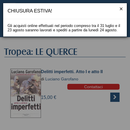
CHIUSURA ESTIVA!
Gli acquisti online effettuati nel periodo compreso tra il 31 luglio e il
23 agosto saranno lavorati e spediti a partire da lunedì 24 agosto.
EN
Tropea: LE QUERCE
Delitti imperfetti. Atto I e atto II
di
Luciano Garofano
Contattaci
15,00 €