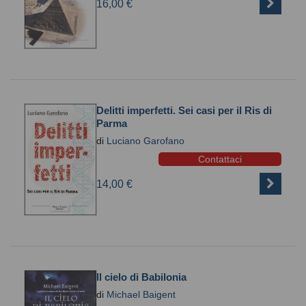
16,00 €
Delitti imperfetti. Sei casi per il Ris di
Parma
di
Luciano Garofano
Contattaci
14,00 €
Il cielo di Babilonia
di
Michael Baigent