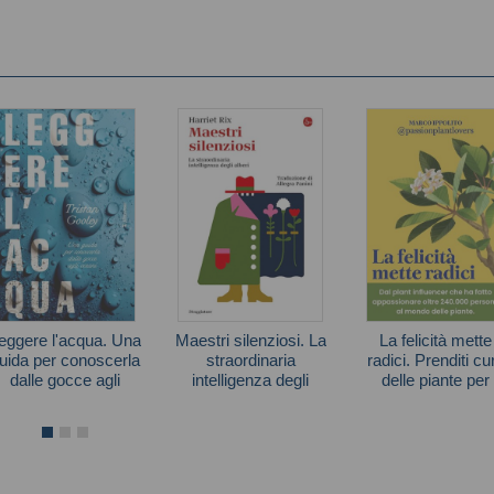
eggere l'acqua. Una
Maestri silenziosi. La
La felicità mette
uida per conoscerla
straordinaria
radici. Prenditi cu
dalle gocce agli
intelligenza degli
delle piante per
oceani
alberi
prenderti cura di 
Tristan Gooley
Harriet Rix
Marco Ippolito