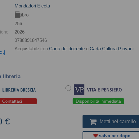
Mondadori Electa
Libro
256
ione
2026
9788891847546
Acquistabile con
Carta del docente
o
Carta Cultura Giovani
a libreria
Contattaci
Disponibilità immediata
0 €
Metti nel carrello
salva per dopo