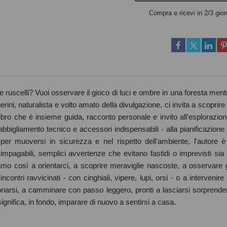
Compra e ricevi in 2/3 gior
 ruscelli? Vuoi osservare il gioco di luci e ombre in una foresta ment
rini, naturalista e volto amato della divulgazione, ci invita a scoprire 
libro che è insieme guida, racconto personale e invito all'esplorazion
 abbigliamento tecnico e accessori indispensabili - alla pianificazione 
er muoversi in sicurezza e nel rispetto dell'ambiente, l'autore è 
impagabili, semplici avvertenze che evitano fastidi o imprevisti sia 
riamo così a orientarci, a scoprire meraviglie nascoste, a osservare g
incontri ravvicinati - con cinghiali, vipere, lupi, orsi - o a intervenire 
onarsi, a camminare con passo leggero, pronti a lasciarsi sorprende
significa, in fondo, imparare di nuovo a sentirsi a casa.