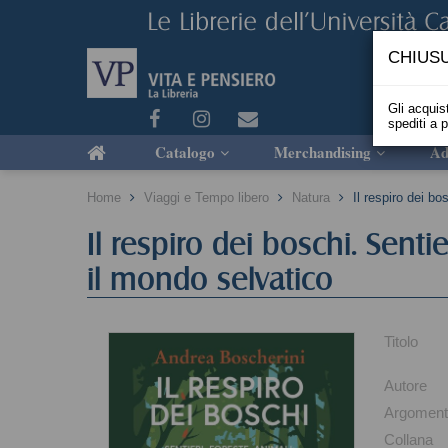
CHIUSU
Gli acquist
spediti a 
Catalogo
Merchandising
Ad
Home
Viaggi e Tempo libero
Natura
Il respiro dei bo
Il respiro dei boschi. Senti
il mondo selvatico
Titolo
Autore
Argomen
Collana