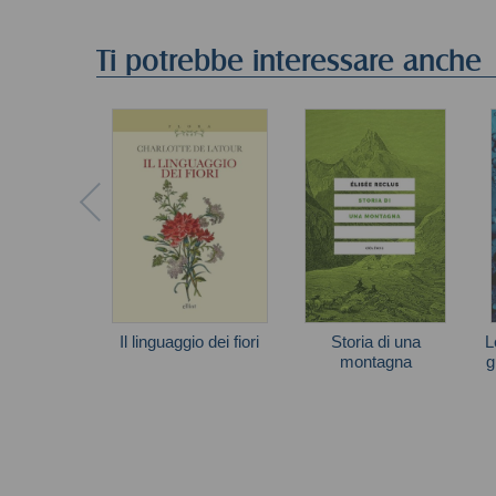
Ti potrebbe interessare anche
Il linguaggio dei fiori
Storia di una
L
montagna
g
Charlotte de Latour
Élisée Reclus