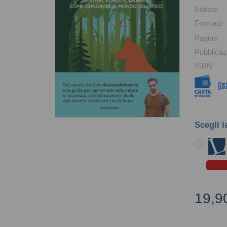
Editore
Formato
Pagine
Pubblicaz
ISBN
Scegli l
19,9