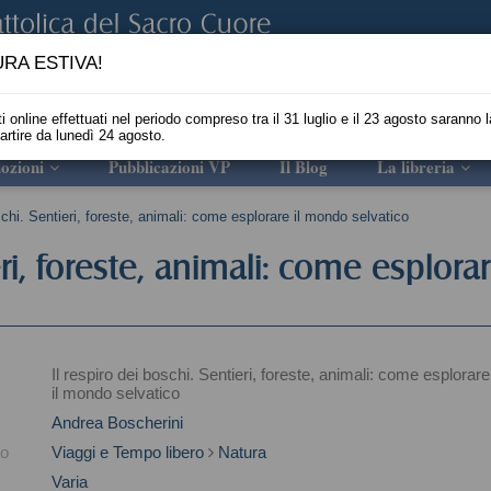
RA ESTIVA!
i online effettuati nel periodo compreso tra il 31 luglio e il 23 agosto saranno l
partire da lunedì 24 agosto.
ozioni
Pubblicazioni VP
Il Blog
La libreria
schi. Sentieri, foreste, animali: come esplorare il mondo selvatico
eri, foreste, animali: come esplora
Il respiro dei boschi. Sentieri, foreste, animali: come esplorare
il mondo selvatico
Andrea Boscherini
to
Viaggi e Tempo libero
Natura
Varia