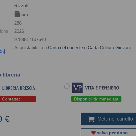
Rizzoli
Libro
288
ione
2026
9788817197540
Acquistabile con
Carta del docente
o
Carta Cultura Giovani
a libreria
Contattaci
Disponibilità immediata
0 €
Metti nel carrello
salva per dopo