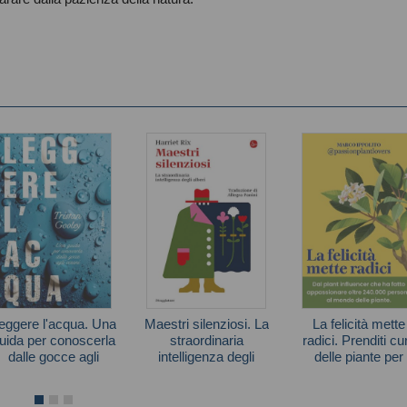
eggere l'acqua. Una
Maestri silenziosi. La
La felicità mette
uida per conoscerla
straordinaria
radici. Prenditi cu
dalle gocce agli
intelligenza degli
delle piante per
oceani
alberi
prenderti cura di 
Tristan Gooley
Harriet Rix
Marco Ippolito