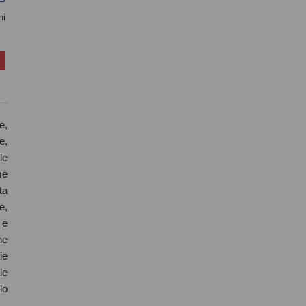
ni
e,
e,
le
me
ta
e,
 e
ne
ie
le
lo