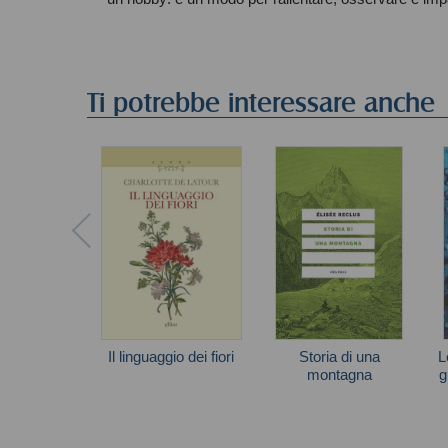
Ti potrebbe interessare anche
Il linguaggio dei fiori
Storia di una
L
montagna
g
Charlotte de Latour
Élisée Reclus