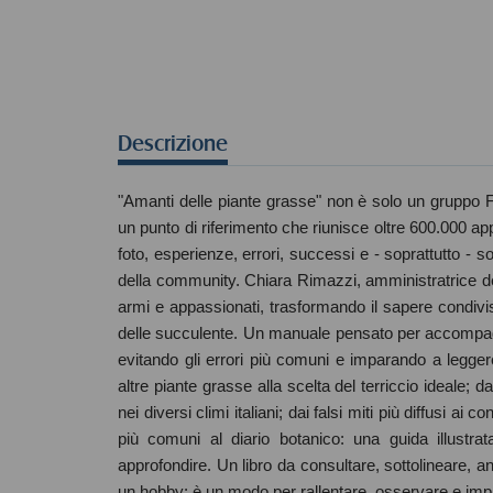
Descrizione
"Amanti delle piante grasse" non è solo un gruppo F
un punto di riferimento che riunisce oltre 600.000 a
foto, esperienze, errori, successi e - soprattutto - s
della community. Chiara Rimazzi, amministratrice del 
armi e appassionati, trasformando il sapere condivis
delle succulente. Un manuale pensato per accompag
evitando gli errori più comuni e imparando a legger
altre piante grasse alla scelta del terriccio ideale; d
nei diversi climi italiani; dai falsi miti più diffusi ai
più comuni al diario botanico: una guida illustrat
approfondire. Un libro da consultare, sottolineare, 
un hobby: è un modo per rallentare, osservare e impa