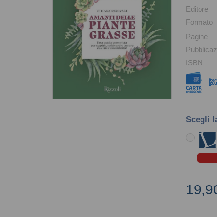
Editore
Formato
Pagine
Pubblicaz
ISBN
Scegli l
19,9