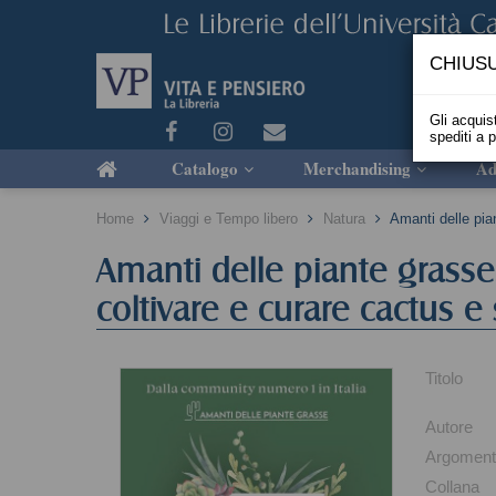
CHIUSU
Gli acquist
spediti a 
Catalogo
Merchandising
Ad
Home
Viaggi e Tempo libero
Natura
Amanti delle pia
Amanti delle piante grasse
coltivare e curare cactus e
Titolo
Autore
Argomen
Collana