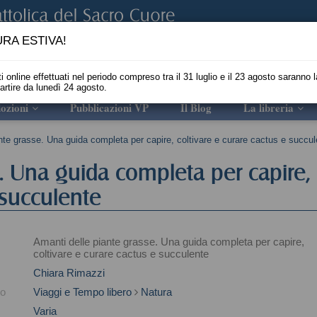
RA ESTIVA!
i online effettuati nel periodo compreso tra il 31 luglio e il 23 agosto saranno l
partire da lunedì 24 agosto.
ozioni
Pubblicazioni VP
Il Blog
La libreria
nte grasse. Una guida completa per capire, coltivare e curare cactus e succul
. Una guida completa per capire,
 succulente
Amanti delle piante grasse. Una guida completa per capire,
coltivare e curare cactus e succulente
Chiara Rimazzi
to
Viaggi e Tempo libero
Natura
Varia