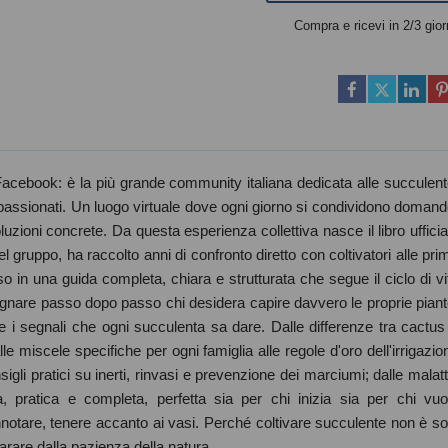
Compra e ricevi in 2/3 gior
acebook: è la più grande community italiana dedicata alle succulent
ppassionati. Un luogo virtuale dove ogni giorno si condividono domand
oluzioni concrete. Da questa esperienza collettiva nasce il libro ufficia
gruppo, ha raccolto anni di confronto diretto con coltivatori alle pri
o in una guida completa, chiara e strutturata che segue il ciclo di vi
nare passo dopo passo chi desidera capire davvero le proprie piant
e i segnali che ogni succulenta sa dare. Dalle differenze tra cactus
alle miscele specifiche per ogni famiglia alle regole d'oro dell'irrigazio
 consigli pratici su inerti, rinvasi e prevenzione dei marciumi; dalle malatt
a, pratica e completa, perfetta sia per chi inizia sia per chi vuo
annotare, tenere accanto ai vasi. Perché coltivare succulente non è so
rare dalla pazienza della natura.