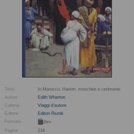
Titolo
In Marocco. Harem, moschee e cerimonie
Autore
Edith Wharton
Collana
Viaggi d'autore
Editore
Editori Riuniti
Formato
Libro
Pagine
216