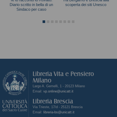
Diario scritto in bella di un
scoperta dei siti Unesco
Sindaco per caso
Massimo Tedeschi
Tiziano Belotti
Libreria Vita e Pensiero
Milano
Largo A. Gemelli, 1 - 20123 Milano
Email:
vp.online@unicatt.it
Libreria Brescia
Via Trieste, 17/d - 25121 Brescia
Email:
libreria-bs@unicatt.it