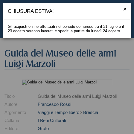
CHIUSURA ESTIVA!
Gli acquisti online effettuati nel periodo compreso tra il 31 luglio e il
23 agosto saranno lavorati e spediti a partire da lunedì 24 agosto.
EN
Guida del Museo delle armi
Luigi Marzoli
Titolo
Guida del Museo delle armi Luigi Marzoli
Autore
Francesco Rossi
Argomento
Viaggi e Tempo libero
Brescia
Collana
I Beni Culturali
Editore
Grafo