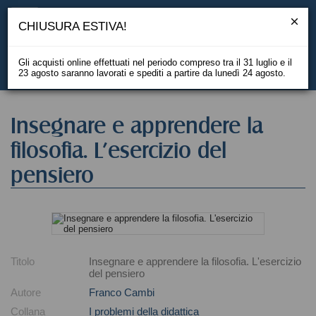
CHIUSURA ESTIVA!
Gli acquisti online effettuati nel periodo compreso tra il 31 luglio e il
23 agosto saranno lavorati e spediti a partire da lunedì 24 agosto.
EN
Insegnare e apprendere la
filosofia. L'esercizio del
pensiero
Titolo
Insegnare e apprendere la filosofia. L'esercizio
del pensiero
Autore
Franco Cambi
Collana
I problemi della didattica