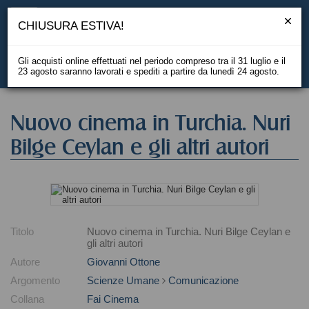
CHIUSURA ESTIVA!
Gli acquisti online effettuati nel periodo compreso tra il 31 luglio e il
23 agosto saranno lavorati e spediti a partire da lunedì 24 agosto.
EN
Nuovo cinema in Turchia. Nuri
Bilge Ceylan e gli altri autori
Titolo
Nuovo cinema in Turchia. Nuri Bilge Ceylan e
gli altri autori
Autore
Giovanni Ottone
Argomento
Scienze Umane
Comunicazione
Collana
Fai Cinema