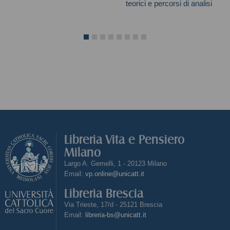
teorici e percorsi di analisi
Mazzoleni Gianpietro
Libreria Vita e Pensiero
Milano
Largo A. Gemelli, 1 - 20123 Milano
Email:
vp.online@unicatt.it
Libreria Brescia
Via Trieste, 17/d - 25121 Brescia
Email:
libreria-bs@unicatt.it