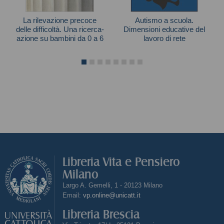
La rilevazione precoce
Autismo a scuola.
delle difficoltà. Una ricerca-
Dimensioni educative del
azione su bambini da 0 a 6
lavoro di rete
anni
Paola Molteni
Libreria Vita e Pensiero
Milano
Largo A. Gemelli, 1 - 20123 Milano
Email:
vp.online@unicatt.it
Libreria Brescia