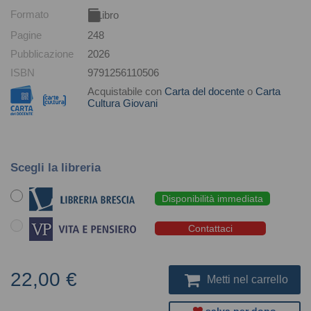
Formato
Libro
Pagine
248
Pubblicazione
2026
ISBN
9791256110506
Acquistabile con
Carta del docente
o
Carta
Cultura Giovani
Scegli la libreria
Disponibilità immediata
Contattaci
22,00 €
Metti nel carrello