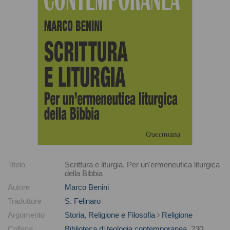
Titolo
Scrittura e liturgia. Per un'ermeneutica liturgica
della Bibbia
Autore
Marco Benini
Traduttore
S. Felinaro
Argomento
Storia, Religione e Filosofia
Religione
Collana
Biblioteca di teologia contemporanea
, 230