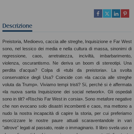
Descrizione
Preistoria, Medioevo, caccia alle streghe, Inquisizione e Far West
sono, nel lessico dei media e nella cultura di massa, sinonimi di
regressione, caos, arretratezza, inciviltà, imbarbarimento,
violenza, oscurantismo. Ne deriva un boom di stereotipi. Una
perdita d'acqua? Colpa di «tubi da preistoria». La svolta
conservatrice degli Usa? Coincide con «la caccia alle streghe
voluta da Trump». Viviamo tempi tristi? Sí, perché si è affermata
«la nuova santa Inquisizione dei social network». Gli ospedali
sono in tilt? «Rischio Far West in corsia». Sono metafore negative
che non evocano solo disastri incombenti e caos, ma mettono a
nudo la nostra incapacità di capire la storia, per cui preferiamo
esorcizzare le nostre paure attuali scaraventandole in vari
"altrove" legati al passato, reale o immaginario. Il libro svela uso e