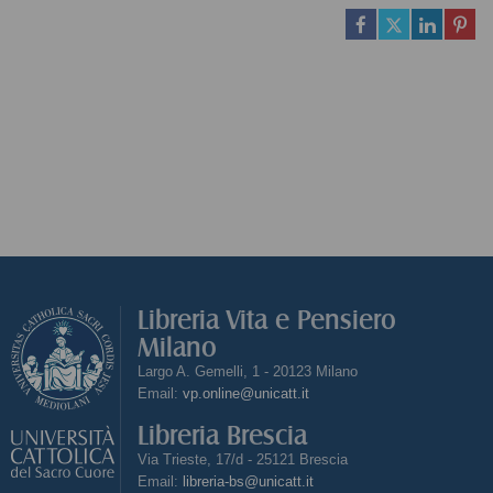
Libreria Vita e Pensiero
Milano
Largo A. Gemelli, 1 - 20123 Milano
Email:
vp.online@unicatt.it
Libreria Brescia
Via Trieste, 17/d - 25121 Brescia
Email:
libreria-bs@unicatt.it