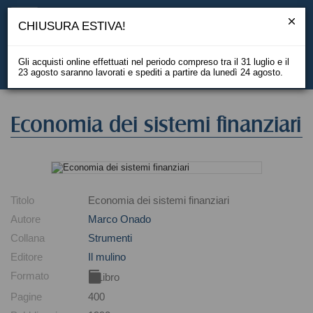
CHIUSURA ESTIVA!
Gli acquisti online effettuati nel periodo compreso tra il 31 luglio e il
23 agosto saranno lavorati e spediti a partire da lunedì 24 agosto.
EN
Economia dei sistemi finanziari
Titolo
Economia dei sistemi finanziari
Autore
Marco Onado
Collana
Strumenti
Editore
Il mulino
Formato
Libro
Pagine
400