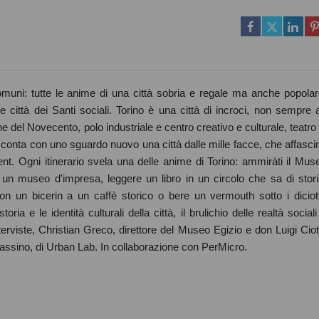
omuni: tutte le anime di una città sobria e regale ma anche popolar
 e città dei Santi sociali. Torino è una città di incroci, non sempre 
 del Novecento, polo industriale e centro creativo e culturale, teatro 
a racconta con uno sguardo nuovo una città dalle mille facce, che affasci
nt. Ogni itinerario svela una delle anime di Torino: ammiràti il Mus
re un museo d'impresa, leggere un libro in un circolo che sa di stori
on un bicerin a un caffè storico o bere un vermouth sotto i diciot
ria e le identità culturali della città, il brulichio delle realtà sociali
e interviste, Christian Greco, direttore del Museo Egizio e don Luigi Ciott
Fassino, di Urban Lab. In collaborazione con PerMicro.