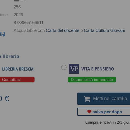
256
ione
2026
9788865166611
Acquistabile con
Carta del docente
o
Carta Cultura Giovani
a libreria
Contattaci
Disponibilità immediata
0 €
Metti nel carrello
salva per dopo
Compra e ricevi in 2/3 gior