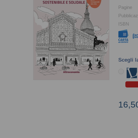
Pagine
Pubblicaz
ISBN
Scegli l
16,5