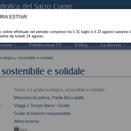
RA ESTIVA!
i online effettuati nel periodo compreso tra il 31 luglio e il 23 agosto saranno l
partire da lunedì 24 agosto.
ozioni
Pubblicazioni VP
Il Blog
La libreria
ecologica, sostenibile e solidale
 sostenibile e solidale
Torino. La guida ecologica, sostenibile e solidale
Massimo Acanfora
,
Paola Boccalatte
to
Viaggi e Tempo libero
Guide
Guide di turismo responsabile
Altreconomia
Libro