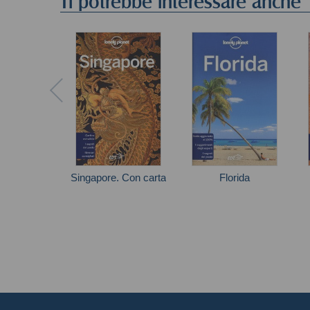
Ti potrebbe interessare anche
Singapore. Con carta
Florida
Ria De Jong
Autori vari