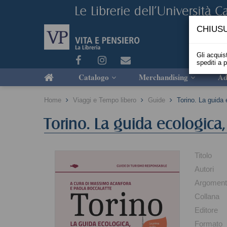
CHIUSU
Gli acquist
spediti a 
Catalogo
Merchandising
Ad
Home
Viaggi e Tempo libero
Guide
Torino. La guida 
Torino. La guida ecologica,
Titolo
Autori
Argomen
Collana
Editore
Formato