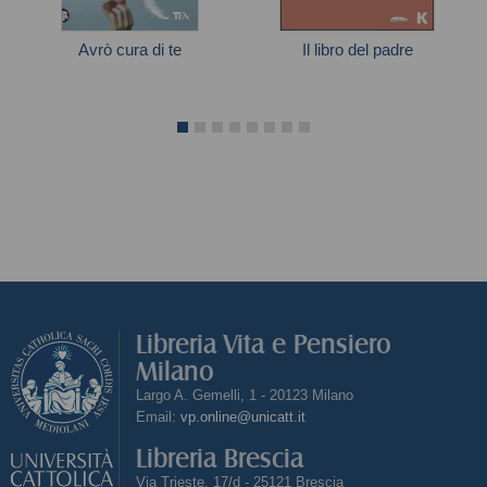
Avrò cura di te
Il libro del padre
Autori vari
Widmer Urs
Libreria Vita e Pensiero
Milano
Largo A. Gemelli, 1 - 20123 Milano
Email:
vp.online@unicatt.it
Libreria Brescia
Via Trieste, 17/d - 25121 Brescia