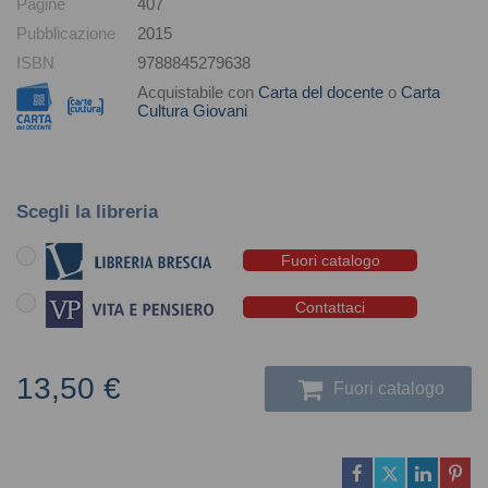
Pagine
407
Pubblicazione
2015
ISBN
9788845279638
Acquistabile con
Carta del docente
o
Carta
Cultura Giovani
Scegli la libreria
Fuori catalogo
Contattaci
13,50 €
Fuori catalogo