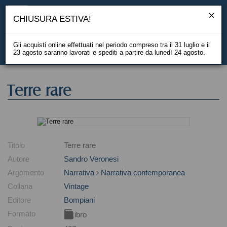
CHIUSURA ESTIVA!
Gli acquisti online effettuati nel periodo compreso tra il 31 luglio e il
23 agosto saranno lavorati e spediti a partire da lunedì 24 agosto.
EN
Terre rare
Titolo
Terre rare
Autore
Sandro Veronesi
Argomento
Narrativa
Narrativa contemporanea
Collana
Vintage
Editore
Bompiani
Formato
Libro