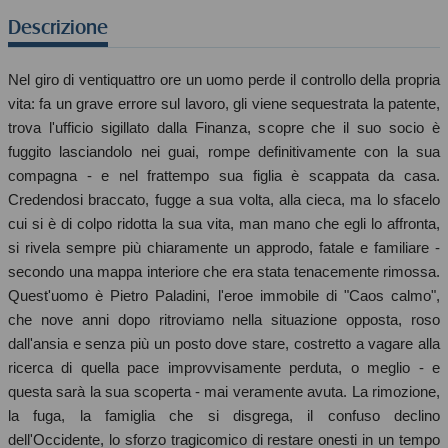
Descrizione
Nel giro di ventiquattro ore un uomo perde il controllo della propria
vita: fa un grave errore sul lavoro, gli viene sequestrata la patente,
trova l'ufficio sigillato dalla Finanza, scopre che il suo socio è
fuggito lasciandolo nei guai, rompe definitivamente con la sua
compagna - e nel frattempo sua figlia è scappata da casa.
Credendosi braccato, fugge a sua volta, alla cieca, ma lo sfacelo
cui si è di colpo ridotta la sua vita, man mano che egli lo affronta,
si rivela sempre più chiaramente un approdo, fatale e familiare -
secondo una mappa interiore che era stata tenacemente rimossa.
Quest'uomo è Pietro Paladini, l'eroe immobile di "Caos calmo",
che nove anni dopo ritroviamo nella situazione opposta, roso
dall'ansia e senza più un posto dove stare, costretto a vagare alla
ricerca di quella pace improvvisamente perduta, o meglio - e
questa sarà la sua scoperta - mai veramente avuta. La rimozione,
la fuga, la famiglia che si disgrega, il confuso declino
dell'Occidente, lo sforzo tragicomico di restare onesti in un tempo