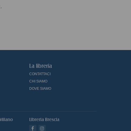
metodologie per le
bancarie
intern
.
scienze economiche
Cul
t
e sociali
compe
Simone Borra
Auto
stra
La libreria
CONTATTACI
CHI SIAMO
DOVE SIAMO
 Milano
Libreria Brescia