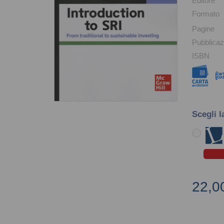
Editore
Formato
Pagine
Pubblicaz
ISBN
Scegli l
22,0