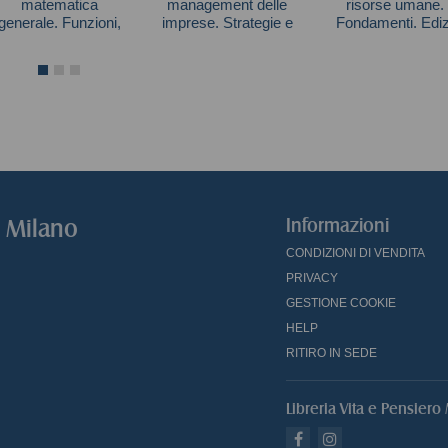
matematica
management delle
risorse umane.
generale. Funzioni,
imprese. Strategie e
Fondamenti. Ediz
limiti, continuità
strumenti per la
mylab. Con e-tex
Autori vari
Gary Dessler
competitività e la
gestione aziendale
o Milano
Informazioni
CONDIZIONI DI VENDITA
PRIVACY
GESTIONE COOKIE
HELP
RITIRO IN SEDE
Libreria Vita e Pensiero