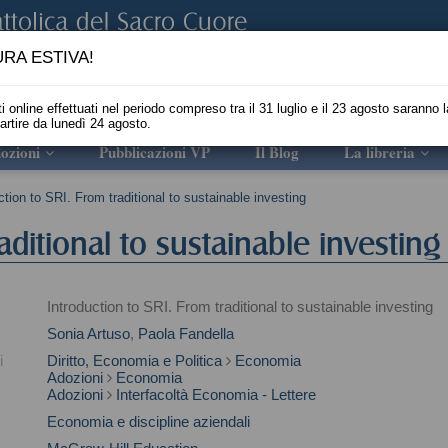
RA ESTIVA!
i online effettuati nel periodo compreso tra il 31 luglio e il 23 agosto saranno l
partire da lunedì 24 agosto.
ozioni
Pubblicazioni VP
Il Blog
La libreria
ction to SRI. From traditional to sustainable investing
raditional to sustainable investing
Introduction to SRI. From traditional to sustainable investing
Sonia Artuso
,
Paola Fandella
i
Diritto, Economia e Politica
Economia
Adozioni
Economia
Adozioni
Interfacoltà Economia - Lettere
Economia e discipline aziendali