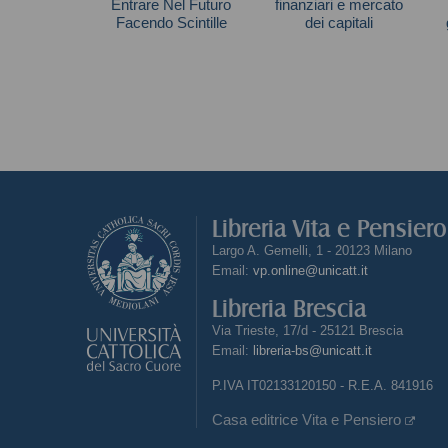
Entrare Nel Futuro
finanziari e mercato
Facendo Scintille
dei capitali
Di Bari Vito
Giuliano Iannotta
Libreria Vita e Pensier
Largo A. Gemelli, 1 - 20123 Milano
Email:
vp.online@unicatt.it
Libreria Brescia
Via Trieste, 17/d - 25121 Brescia
Email:
libreria-bs@unicatt.it
P.IVA IT02133120150 - R.E.A. 841916
Casa editrice Vita e Pensiero