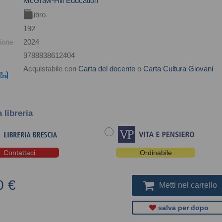
McGraw-Hill Education
Libro
192
ione
2024
9788838612404
Acquistabile con
Carta del docente
o
Carta Cultura Giovani
a libreria
Contattaci
Ordinabile
0 €
Metti nel carrello
salva per dopo