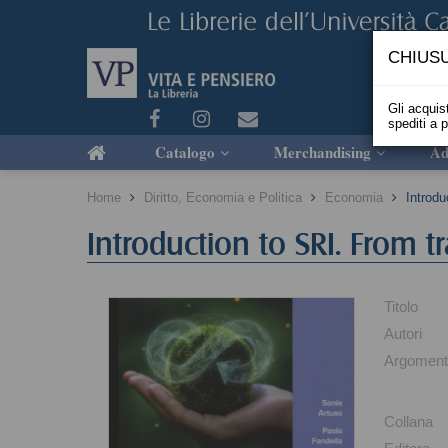
CHIUSU
Gli acquist
spediti a 
Catalogo
Merchandising
Ad
Home
Diritto, Economia e Politica
Economia
Introdu
Introduction to SRI. From t
Titolo
Autori
Argoment
Collana