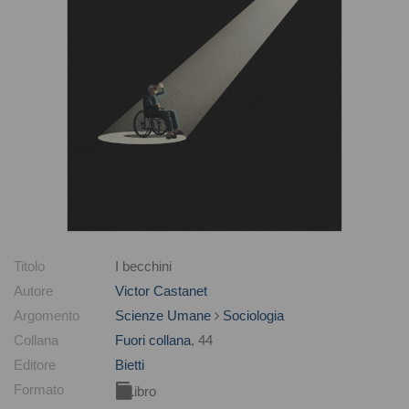
Titolo
I becchini
Autore
Victor Castanet
Argomento
Scienze Umane
Sociologia
Collana
Fuori collana
, 44
Editore
Bietti
Formato
Libro