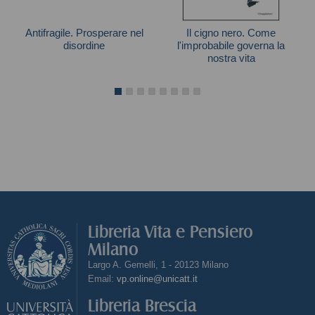
Antifragile. Prosperare nel
Il cigno nero. Come
disordine
l'improbabile governa la
nostra vita
Nassim Nicholas Taleb
Libreria Vita e Pensiero
Milano
Largo A. Gemelli, 1 - 20123 Milano
Email:
vp.online@unicatt.it
Libreria Brescia