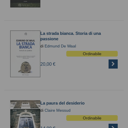
La strada bianca. Storia di una
passione
di
Edmund De Waal
Ordinabile
20,00 €
La paura del desiderio
di
Claire Messud
Ordinabile