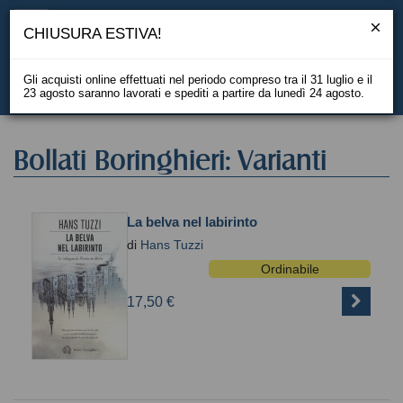
CHIUSURA ESTIVA!
Gli acquisti online effettuati nel periodo compreso tra il 31 luglio e il
23 agosto saranno lavorati e spediti a partire da lunedì 24 agosto.
EN
Bollati Boringhieri: Varianti
La belva nel labirinto
di
Hans Tuzzi
Ordinabile
17,50 €