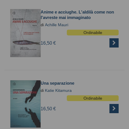
Anime e acciughe. L'aldilà come non
l'avreste mai immaginato
di
Achille Mauri
Ordinabile
16,50 €
Una separazione
di
Katie Kitamura
Ordinabile
16,50 €