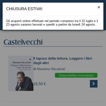
CHIUSURA ESTIVA!
Gli acquisti online effettuati nel periodo compreso tra il 31 luglio e il
23 agosto saranno lavorati e spediti a partire da lunedì 24 agosto.
EN
Castelvecchi
Il lapsus della lettura. Leggere i libri
degli altri
di
Massimo Recalcati
Disponibilità immediata
16,50 €