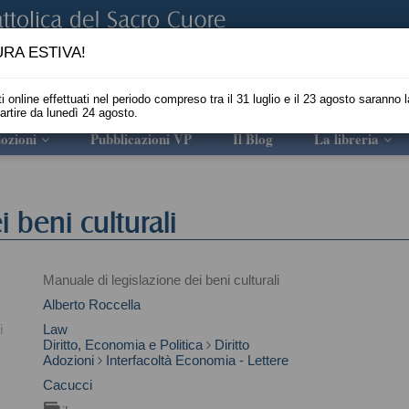
RA ESTIVA!
i online effettuati nel periodo compreso tra il 31 luglio e il 23 agosto saranno l
partire da lunedì 24 agosto.
ozioni
Pubblicazioni VP
Il Blog
La libreria
 beni culturali
Manuale di legislazione dei beni culturali
Alberto Roccella
i
Law
Diritto, Economia e Politica
Diritto
Adozioni
Interfacoltà Economia - Lettere
Cacucci