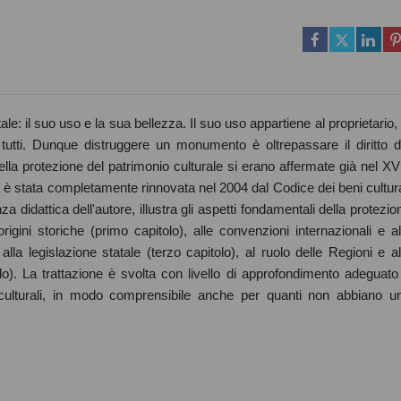
: il suo uso e la sua bellezza. Il suo uso appartiene al proprietario, 
tutti. Dunque distruggere un monumento è oltrepassare il diritto d
ella protezione del patrimonio culturale si erano affermate già nel XVI
a è stata completamente rinnovata nel 2004 dal Codice dei beni cultura
didattica dell'autore, illustra gli aspetti fondamentali della protezio
igini storiche (primo capitolo), alle convenzioni internazionali e al
la legislazione statale (terzo capitolo), al ruolo delle Regioni e al
olo). La trattazione è svolta con livello di approfondimento adeguato
 culturali, in modo comprensibile anche per quanti non abbiano u