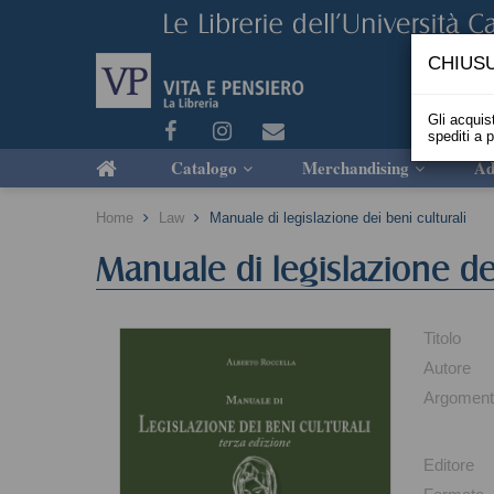
CHIUSU
Gli acquist
spediti a 
Catalogo
Merchandising
Ad
Home
Law
Manuale di legislazione dei beni culturali
Manuale di legislazione dei
Titolo
Autore
Argoment
Editore