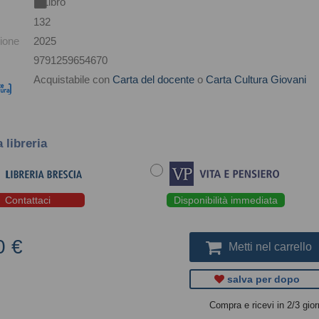
Libro
132
ione
2025
9791259654670
Acquistabile con
Carta del docente
o
Carta Cultura Giovani
a libreria
Contattaci
Disponibilità immediata
0 €
Metti nel carrello
salva per dopo
Compra e ricevi in 2/3 gior