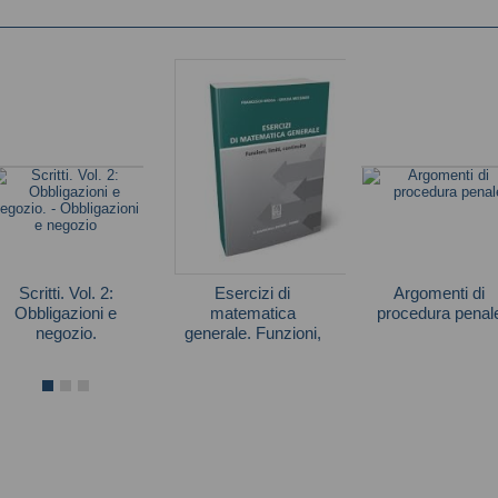
Scritti. Vol. 2:
Esercizi di
Argomenti di
Obbligazioni e
matematica
procedura penal
negozio.
generale. Funzioni,
Giulio Ubertis
limiti, continuità
Mengoni Luigi